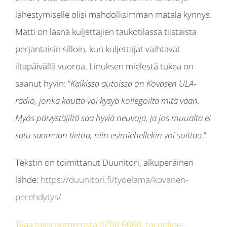
lähestymiselle olisi mahdollisimman matala kynnys.
Matti on läsnä kuljettajien taukotilassa tiistaista
perjantaisin silloin, kun kuljettajat vaihtavat
iltapäivällä vuoroa. Linuksen mielestä tukea on
saanut hyvin: “
Kaikissa autoissa on Kovasen ULA-
radio, jonka kautta voi kysyä kollegoilta mitä vaan.
Myös päivystäjiltä saa hyviä neuvoja, ja jos muualta ei
satu saamaan tietoa, niin esimiehellekin voi soittaa
.”
Tekstin on toimittanut Duunitori, alkuperäinen
lähde:
https://duunitori.fi/tyoelama/kovanen-
perehdytys/
Tilaa taksi numerosta 0200 6060, tai online-