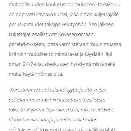
mahdollisuuden koulutussopimukseen. Taksikoulu
on nopeasti käytävä kurssi, joka antaa kuljettajalle
perusvalmiudet taksipalvelutyöhön. Sen jälkeen
kuljettajat osallistuvat Kovasen omaan
perehdytykseen, jossa varmistetaan muun muassa
brändin mukaiset toimintatavat ja käydään läpi
oman 24/7-tilauskeskuksen hyödyntämistä sekä
muita käytännön asioita.
“
Korostamme asiakaslähtöisyyttä ja sitä, miten
palvelumme eroaa niin kutsutusta tavallisesta
taksista. Käymme läpi esimerkein, miksi asiakkaat
tilaavat meiltä autoja ja mitkä ovat heidän
odotuksensa
”, Kovasen taksiryhmäpäällikkö Matti