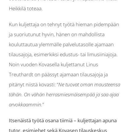
Heikkilä toteaa.
Kun kuljettaja on tehnyt työtä hieman pidempään
ja suoriutunut hyvin, hänen on mahdollista
kouluttautua ylemmälle palvelutasolle ajamaan
tilausajoja, esimerkiksi edustus- tai limusiiniajoja.
Noin vuoden Kovasella kuljettanut Linus
Treuthardt on päässyt ajamaan tilausajoja ja
pitänyt niistä kovasti: “
Ne tuovat oman mausteensa
tähän. On vähän herrasmiesmäisempää ja saa ajaa
arvokkaammin.
”
Itsenäistä työtä osana tiimiä – kuljettajan apuna
tutor, esimiehet sekä Kovasen tilauskeskus