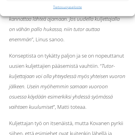
Tietosuojaseloste
tehdä ja ohjaa esimerkiksi siinä, minne päin
kannattaa lähteä ajamaan. Jos uudella kuljettajalla
on vähän pallo hukassa, niin tutor auttaa
enemmän
”, Linus sanoo.
Konseptista on tykätty paljon ja se on nopeuttanut
uusien kuljettajien pääsemistä vauhtiin. “
Tutor-
kuljettajaan voi olla yhteydessä myös yhteisen vuoron
jälkeen. Usein myöhemmin samaan vuoroon
osuessa käydään esimerkiksi yhdessä syömässä
vaihtaen kuulumiset
”, Matti toteaa.
Kuljettajan työ on itsenäistä, mutta Kovanen pyrkii
siihen, että esimiehet ovat kuitenkin lähellä ja