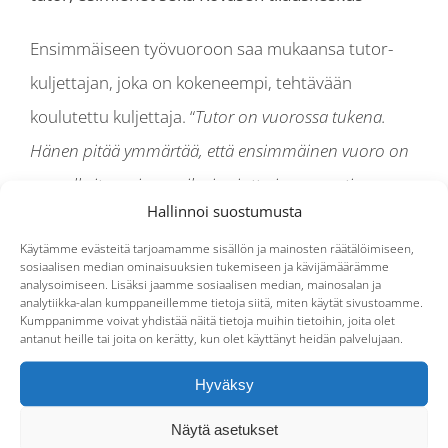
Ensimmäiseen työvuoroon saa mukaansa tutor-
kuljettajan, joka on kokeneempi, tehtävään
koulutettu kuljettaja. “
Tutor on vuorossa tukena.
Hänen pitää ymmärtää, että ensimmäinen vuoro on
monelle itse asiassa aika iso juttu ja varmasti
Hallinnoi suostumusta
jännittää
”, Matti kertoo.
Käytämme evästeitä tarjoamamme sisällön ja mainosten räätälöimiseen,
sosiaalisen median ominaisuuksien tukemiseen ja kävijämäärämme
Tutor-vuorossa uusi kuljettaja saa vapaasti kysellä.
analysoimiseen. Lisäksi jaamme sosiaalisen median, mainosalan ja
analytiikka-alan kumppaneillemme tietoja siitä, miten käytät sivustoamme.
Isoimmat nouto- ja vientipaikat, kuten lentokenttä,
Kumppanimme voivat yhdistää näitä tietoja muihin tietoihin, joita olet
käydään läpi yhdessä. Tavoitteena on, että vuoron
antanut heille tai joita on kerätty, kun olet käyttänyt heidän palvelujaan.
jälkeen myös pesupaikat tulevat tutuiksi ja uusi
Hyväksy
kuljettaja oppii kuittaamaan omia keikkoja.
Näytä asetukset
“
Vaikeissa tilanteissa tutor neuvoo, mitä kannattaa