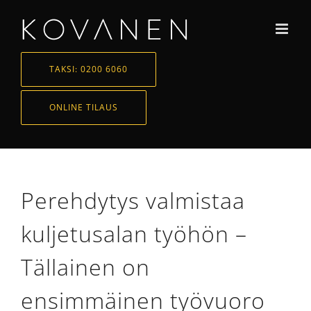
Skip
to
content
TAKSI: 0200 6060
ONLINE TILAUS
Perehdytys valmistaa
kuljetusalan työhön –
Tällainen on
ensimmäinen työvuoro