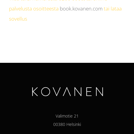
palvelusta osoitteesta
book.kovanen.com
tai lataa
sovellus
Valimotie 21
00380 Helsinki