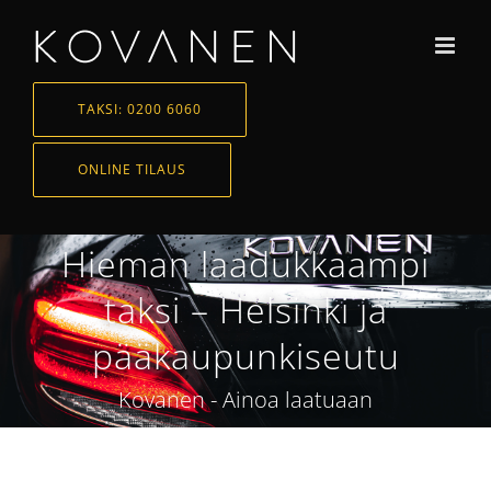
Skip
to
content
TAKSI: 0200 6060
ONLINE TILAUS
Hieman laadukkaampi
taksi – Helsinki ja
pääkaupunkiseutu
Kovanen - Ainoa laatuaan