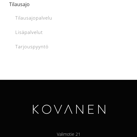
Tilausajo
Tilausajopalvelu
Lisäpalvelut
Tarjouspyyntö
Valimotie 21