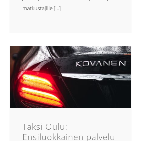
matkustajille
[...]
Taksi Oulu:
Ensiluokkainen palvelu