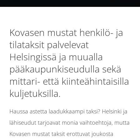
Kovasen mustat henkilö- ja
tilataksit palvelevat
Helsingissä ja muualla
pääkaupunkiseudulla sekä
mittari- että kiinteähintaisilla
kuljetuksilla.
Haussa astetta laadukkaampi taksi? Helsinki ja
lähiseudut tarjoavat monia vaihtoehtoja, mutta
Kovasen mustat taksit erottuvat joukosta