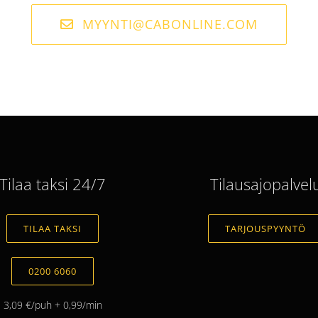
MYYNTI@CABONLINE.COM
Tilaa taksi 24/7
Tilausajopalvel
TILAA TAKSI
TARJOUSPYYNTÖ
0200 6060
3,09 €/puh + 0,99/min