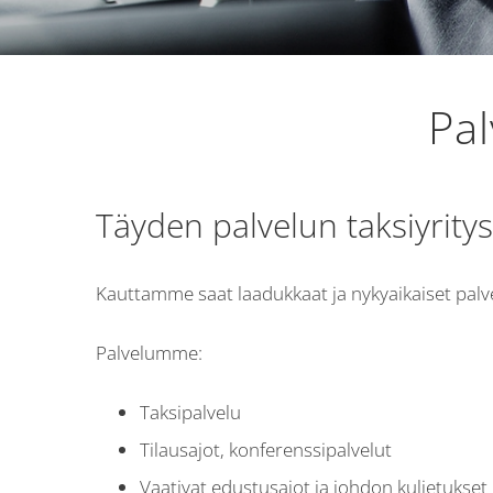
Pal
Täyden palvelun taksiyritys
Kauttamme saat laadukkaat ja nykyaikaiset palvelut
Palvelumme:
Taksipalvelu
Tilausajot, konferenssipalvelut
Vaativat edustusajot ja johdon kuljetukset