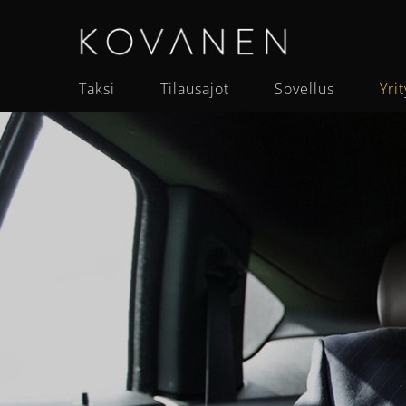
Skip
to
content
Taksi
Tilausajot
Sovellus
Yrit