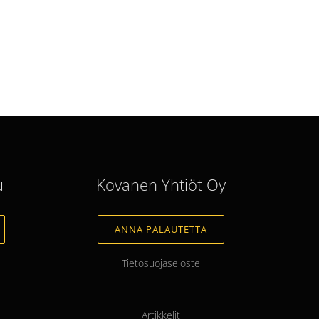
u
Kovanen Yhtiöt Oy
ANNA PALAUTETTA
Tietosuojaseloste
Artikkelit