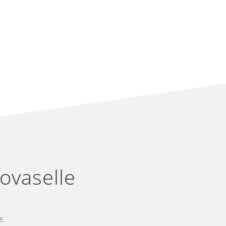
Kovaselle
e.