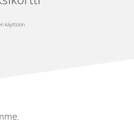
en käyttöön.
ämme.