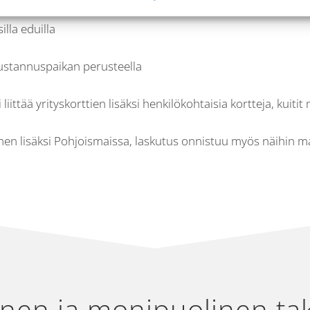
illa eduilla
kustannuspaikan perusteella
i liittää yrityskorttien lisäksi henkilökohtaisia kortteja, ku
Suomen lisäksi Pohjoismaissa, laskutus onnistuu myös näihin m
inen ja monipuolinen tak