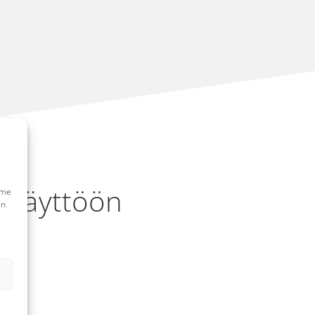
yskäyttöön
mme
en