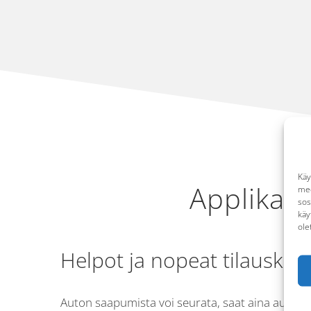
Käy
Applikaat
med
sos
käy
ole
Helpot ja nopeat tilauskan
Auton saapumista voi seurata, saat aina autoti