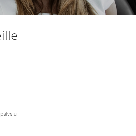
ille
spalvelu