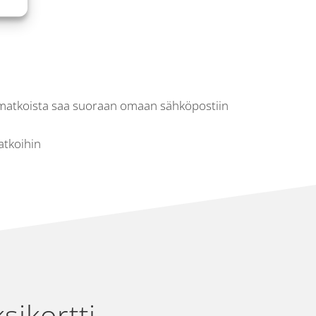
itit matkoista saa suoraan omaan sähköpostiin
atkoihin
sikortti