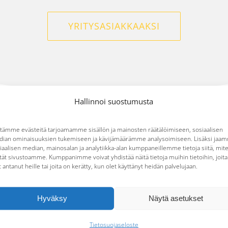
YRITYSASIAKKAAKSI
Hallinnoi suostumusta
tämme evästeitä tarjoamamme sisällön ja mainosten räätälöimiseen, sosiaalisen
io ja online-palvelu yrit
ian ominaisuuksien tukemiseen ja kävijämäärämme analysoimiseen. Lisäksi jaa
iaalisen median, mainosalan ja analytiikka-alan kumppaneillemme tietoja siitä, mit
tät sivustoamme. Kumppanimme voivat yhdistää näitä tietoja muihin tietoihin, joita
t antanut heille tai joita on kerätty, kun olet käyttänyt heidän palvelujaan.
avat
Hyväksy
Näytä asetukset
edot
Tietosuojaseloste