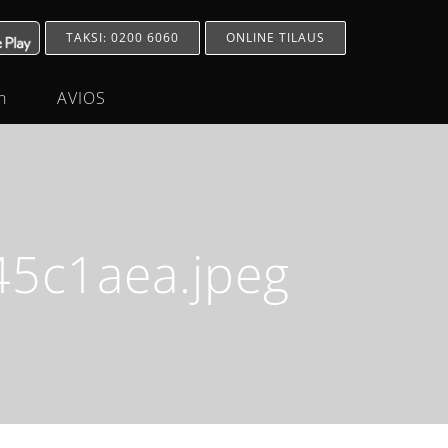
TAKSI: 0200 6060
ONLINE TILAUS
h
AVIOS
5c1aea.jpeg