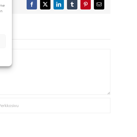
mme
Facebook
X
LinkedIn
Tumblr
Pinterest
Sähköposti
en