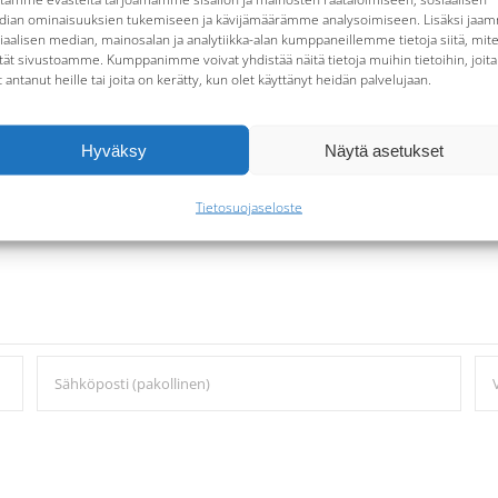
ian ominaisuuksien tukemiseen ja kävijämäärämme analysoimiseen. Lisäksi jaa
iaalisen median, mainosalan ja analytiikka-alan kumppaneillemme tietoja siitä, mit
tät sivustoamme. Kumppanimme voivat yhdistää näitä tietoja muihin tietoihin, joita
t antanut heille tai joita on kerätty, kun olet käyttänyt heidän palvelujaan.
Hyväksy
Näytä asetukset
Tietosuojaseloste