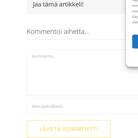
Jaa tämä artikkeli!
med
sos
käy
ole
Kommentoi aihetta...
Kommentti