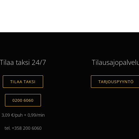
Tilaa taksi 24/7
Tilausajopalvel
TILAA TAKSI
TARJOUSPYYNTÖ
0200 6060
3,09 €/puh + 0,99/min
tel. +358 200 6060