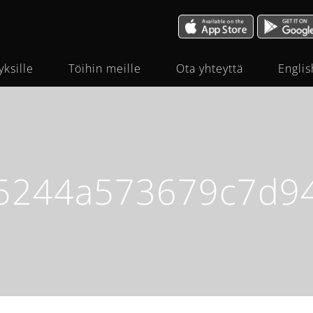
yksille
Töihin meille
Ota yhteyttä
Englis
5244a573679c7d94