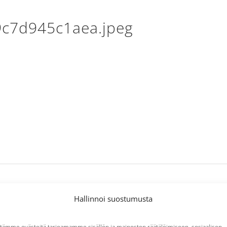
c7d945c1aea.jpeg
Hallinnoi suostumusta
tämme evästeitä tarjoamamme sisällön ja mainosten räätälöimiseen, sosiaalisen