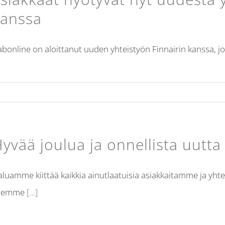
kanssa
bonline on aloittanut uuden yhteistyön Finnairin kanssa, jo
yvää joulua ja onnellista uutta
luamme kiittää kaikkia ainutlaatuisia asiakkaitamme ja y
lemme
[...]