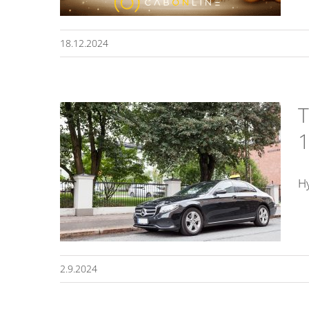
18.12.2024
T
1
emme:
Hy
nan
kaen
2.9.2024