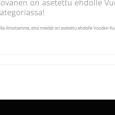
ovanen on asetettu ehdolle Vu
ategoriassa!
olla ilmoitamme, että meidät on asetettu ehdolle Vuoden Kulj