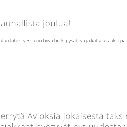
auhallista joulua!
ulun lähestyessä on hyvä hetki pysähtyä ja katsoa taaksepä
errytä Avioksia jokaisesta tak
siakkaat hyötyvät nyt uudesta y