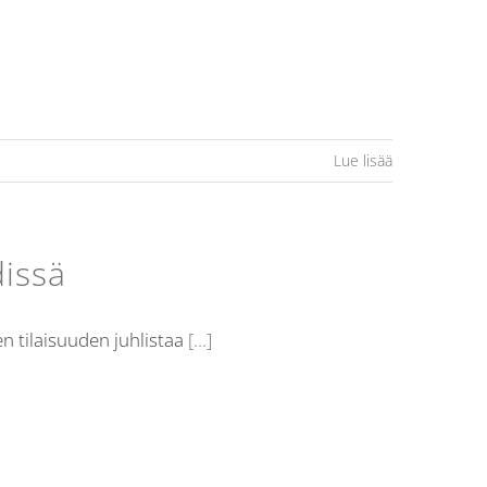
Lue lisää
issä
en tilaisuuden juhlistaa
[...]