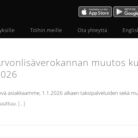
yksille
Töihin meille
Ota yhteyttä
Englis
rvonlisäverokannan muutos ku
2026
vä asiakkaamme, 1.1.2026 alkaen taksipalveluiden sekä mu
uuttuu.
[...]