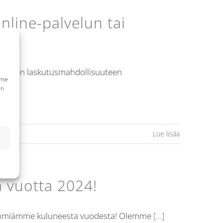
online-palvelun tai
 taksien laskutusmahdollisuuteen
mme
en
Lue lisää
a vuotta 2024!
osryhmiämme kuluneesta vuodesta! Olemme
[...]