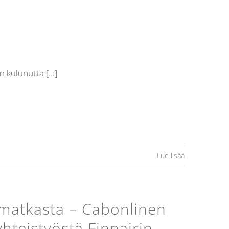
in kulunutta
[...]
Lue lisää
simatkasta – Cabonlinen
hteistyöstä Finnairin