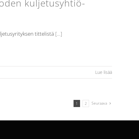
oden kuljetusyhtiö-
etusyrityksen tittelistä
[...]
Lue lisää
Seuraava
1
2