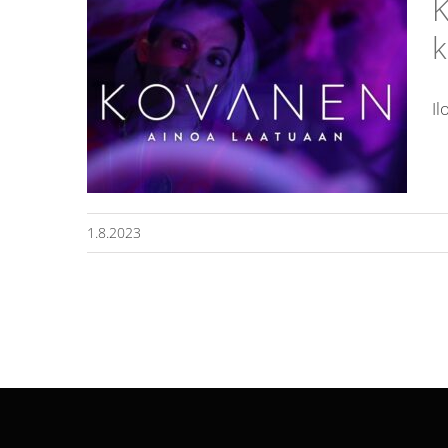
K
k
ehdolle
Il
iö-
1.8.2023