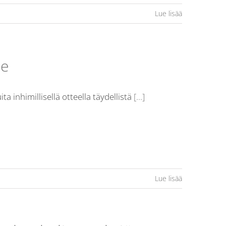
Lue lisää
me
ta inhimillisellä otteella täydellistä
[...]
Lue lisää