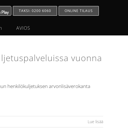
TAKSI: 0200 6060
ONLINE TILAUS
h
AVIOS
ljetuspalveluissa vuonna
un henkilökuljetuksen arvonlisäverokanta
Lue lisää