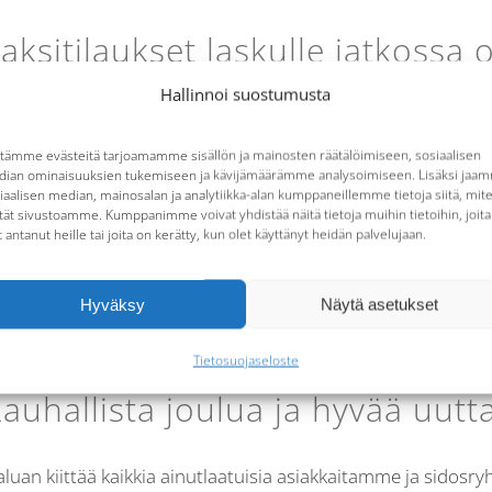
aksitilaukset laskulle jatkossa 
ovelluksen kautta
Hallinnoi suostumusta
tämme evästeitä tarjoamamme sisällön ja mainosten räätälöimiseen, sosiaalisen
kuvuoden 2024 aikana toteutamme päivityksen, joka liittyy
ian ominaisuuksien tukemiseen ja kävijämäärämme analysoimiseen. Lisäksi jaa
itysasiakkaillemme.
[...]
iaalisen median, mainosalan ja analytiikka-alan kumppaneillemme tietoja siitä, mit
tät sivustoamme. Kumppanimme voivat yhdistää näitä tietoja muihin tietoihin, joita
t antanut heille tai joita on kerätty, kun olet käyttänyt heidän palvelujaan.
Hyväksy
Näytä asetukset
Tietosuojaseloste
auhallista joulua ja hyvää uutt
luan kiittää kaikkia ainutlaatuisia asiakkaitamme ja sid