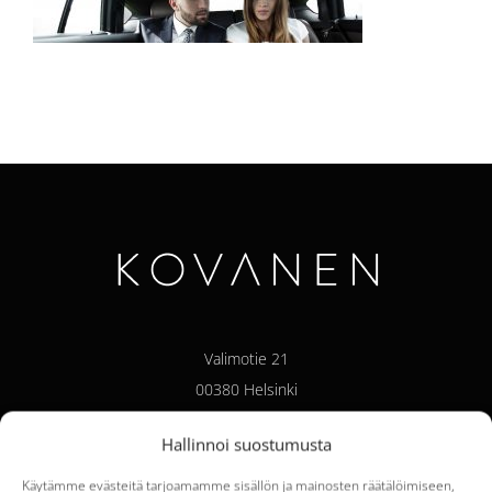
Valimotie 21
00380 Helsinki
Hallinnoi suostumusta
Käytämme evästeitä tarjoamamme sisällön ja mainosten räätälöimiseen,