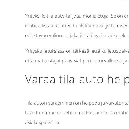
Yrityksille tila-auto tarjoaa monia etuja. Se on
mahdollistaa useiden henkilöiden kuljettamisen k
edustavan valinnan, joka jättää hyvän vaikutelm
Yrityskuljetuksissa on tärkeää, että kuljetuspal
että matkustajat pääsevät perille turvallisesti ja
Varaa tila-auto hel
Tila-auton varaaminen on helppoa ja vaivatonta
tavoitteemme on tehdä matkustamisesta mahdoll
asiakaspalvelua.