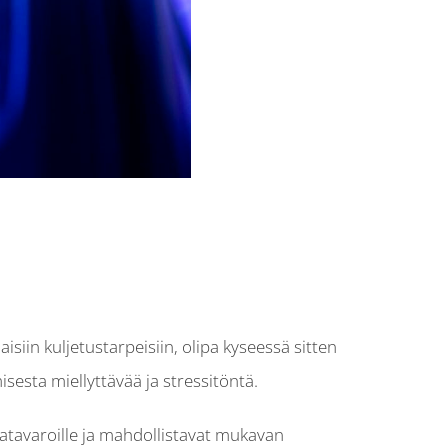
siin kuljetustarpeisiin, olipa kyseessä sitten
sesta miellyttävää ja stressitöntä.
atkatavaroille ja mahdollistavat mukavan