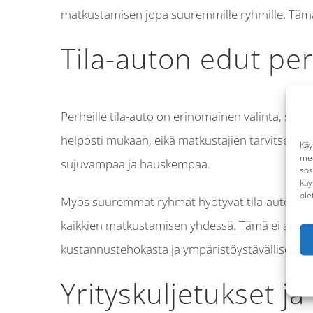
matkustamisen jopa suuremmille ryhmille. Tämä t
Tila-auton edut perh
Perheille tila-auto on erinomainen valinta, sillä 
helposti mukaan, eikä matkustajien tarvitse ti
Käy
med
sujuvampaa ja hauskempaa.
sos
käy
ole
Myös suuremmat ryhmät hyötyvät tila-auton käytö
kaikkien matkustamisen yhdessä. Tämä ei ainoas
kustannustehokasta ja ympäristöystävällisempä
Yrityskuljetukset ja 