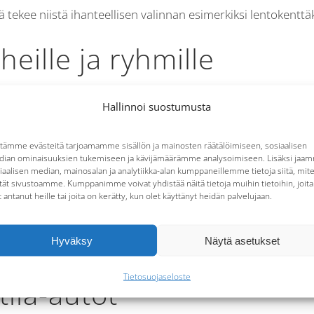
ekee niistä ihanteellisen valinnan esimerkiksi lentokenttäku
eille ja ryhmille
Hallinnoi suostumusta
se tarjoaa runsaasti tilaa lapsille ja heidän varusteilleen. L
nkiä mukavuudesta. Tila-autossa kaikki perheenjäsenet voiva
tämme evästeitä tarjoamamme sisällön ja mainosten räätälöimiseen, sosiaalisen
ian ominaisuuksien tukemiseen ja kävijämäärämme analysoimiseen. Lisäksi jaa
iaalisen median, mainosalan ja analytiikka-alan kumppaneillemme tietoja siitä, mit
tät sivustoamme. Kumppanimme voivat yhdistää näitä tietoja muihin tietoihin, joita
t antanut heille tai joita on kerätty, kun olet käyttänyt heidän palvelujaan.
stä. Olipa kyseessä sitten ystäväporukan yhteinen matka ta
taan lisää matkustusmukavuutta, vaan myös vähentää tarvett
Hyväksy
Näytä asetukset
ä.
Tietosuojaseloste
tila-autot