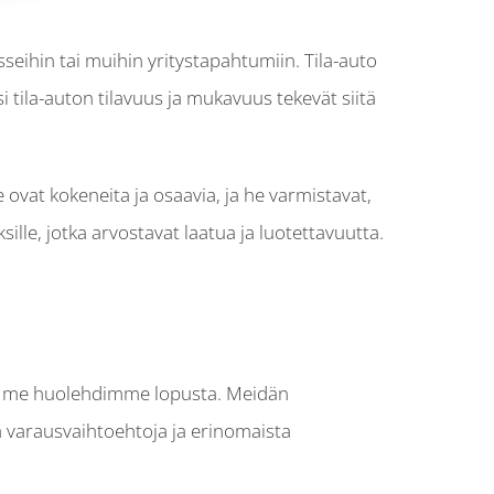
sseihin tai muihin yritystapahtumiin. Tila-auto
 tila-auton tilavuus ja mukavuus tekevät siitä
 ovat kokeneita ja osaavia, ja he varmistavat,
sille, jotka arvostavat laatua ja luotettavuutta.
 ja me huolehdimme lopusta. Meidän
 varausvaihtoehtoja ja erinomaista