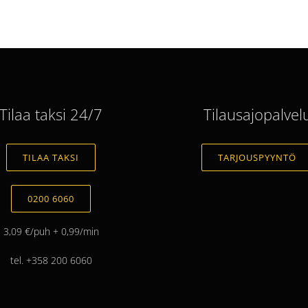
Tilaa taksi 24/7
Tilausajopalvel
TILAA TAKSI
TARJOUSPYYNTÖ
0200 6060
3,09 €/puh + 0,99/min
tel. +358 200 6060