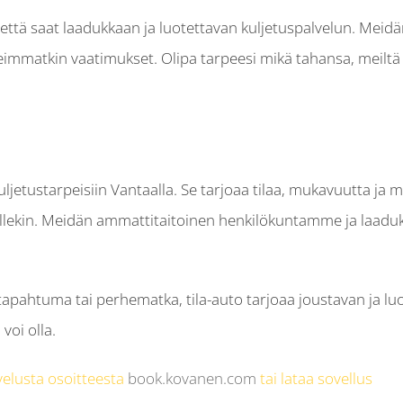
n, että saat laadukkaan ja luotettavan kuljetuspalvelun. Meid
keimmatkin vaatimukset. Olipa tarpeesi mikä tahansa, meiltä
ljetustarpeisiin Vantaalla. Se tarjoaa tilaa, mukavuutta ja m
ksillekin. Meidän ammattitaitoinen henkilökuntamme ja laad
stapahtuma tai perhematka, tila-auto tarjoaa joustavan ja luo
voi olla.
velusta osoitteesta
book.kovanen.com
tai lataa sovellus