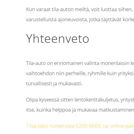
Kun varaat tila-auton meiltä, voit luottaa siihe
varustelluista ajoneuvoista, jotka täyttävät kor
Yhteenveto
Tila-auto on erinomainen valinta monenlaisiin ku
vaihtoehdon niin perheille, ryhmille kuin yrity
turvallisesti ja mukavasti.
Olipa kyseessä sitten lentokenttäkuljetus, yrity
itse, kuinka helppoa ja mukavaa matkustaminen 
Tilaa taksi numerosta 0200 6060, tai online-pal