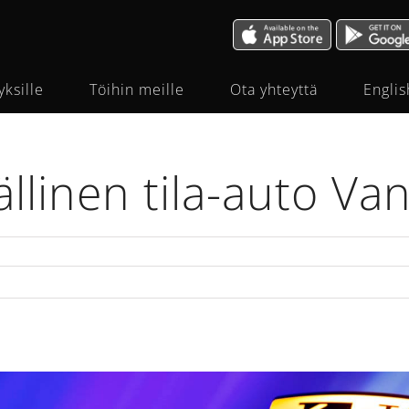
yksille
Töihin meille
Ota yhteyttä
Englis
llinen tila-auto Van