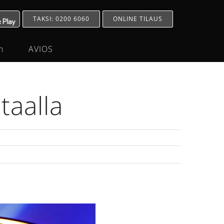
TAKSI: 0200 6060
ONLINE TILAUS
h
AVIOS
taalla