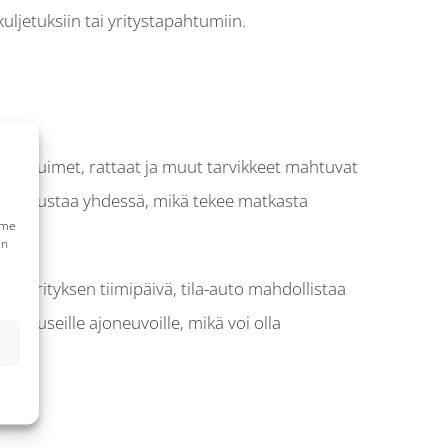
ljetuksiin tai yritystapahtumiin.
astenistuimet, rattaat ja muut tarvikkeet mahtuvat
t matkustaa yhdessä, mikä tekee matkasta
mme
en
i yrityksen tiimipäivä, tila-auto mahdollistaa
a useille ajoneuvoille, mikä voi olla