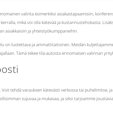
 erinomainen valinta esimerkiksi asiakastapaamisiin, konferen
erralla, mikä voi olla kätevää ja kustannustehokasta. Lisäksi
an asiakkaisiin ja yhteistyökumppaneihin.
velu on luotettava ja ammattitaitoinen. Meidän kuljettajamme
 ajallaan. Tämä tekee tila-autosta erinomaisen valinnan yrityk
posti
. Voit tehdä varauksen kätevästi verkossa tai puhelimitse,
isimman sujuvaa ja mukavaa, ja siksi tarjoamme joustavia