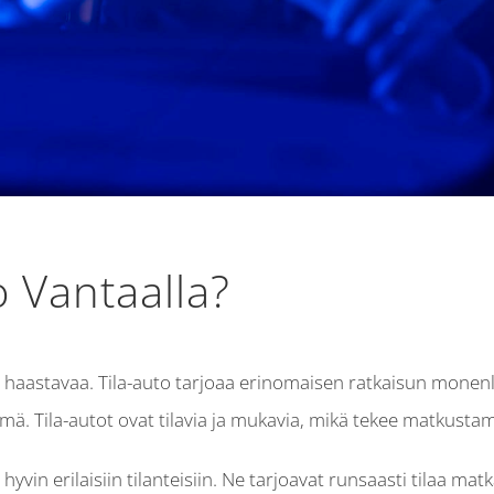
to Vantaalla?
a haastavaa. Tila-auto tarjoaa erinomaisen ratkaisun monenlai
ä. Tila-autot ovat tilavia ja mukavia, mikä tekee matkustami
 hyvin erilaisiin tilanteisiin. Ne tarjoavat runsaasti tilaa m