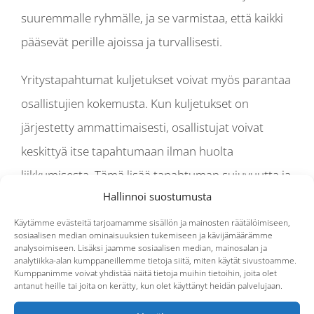
suuremmalle ryhmälle, ja se varmistaa, että kaikki
pääsevät perille ajoissa ja turvallisesti.
Yritystapahtumat kuljetukset voivat myös parantaa
osallistujien kokemusta. Kun kuljetukset on
järjestetty ammattimaisesti, osallistujat voivat
keskittyä itse tapahtumaan ilman huolta
liikkumisesta. Tämä lisää tapahtuman sujuvuutta ja
Hallinnoi suostumusta
tekee siitä miellyttävämmän kaikille osapuolille.
Käytämme evästeitä tarjoamamme sisällön ja mainosten räätälöimiseen,
Kovanen – luotettava
sosiaalisen median ominaisuuksien tukemiseen ja kävijämäärämme
analysoimiseen. Lisäksi jaamme sosiaalisen median, mainosalan ja
kumppani tilausajoihin
analytiikka-alan kumppaneillemme tietoja siitä, miten käytät sivustoamme.
Kumppanimme voivat yhdistää näitä tietoja muihin tietoihin, joita olet
antanut heille tai joita on kerätty, kun olet käyttänyt heidän palvelujaan.
Kun yritys tarvitsee luotettavaa tilausajopalvelua,