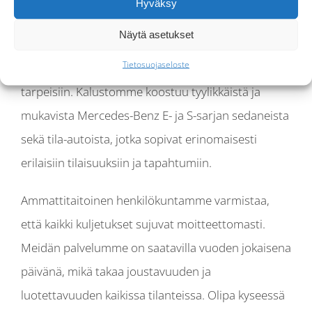
Hyväksy
Kovanen on erinomainen valinta. Me tarjoamme
Näytä asetukset
korkealaatuiset kuljetuspalvelut, jotka vastaavat
Tietosuojaseloste
niin yksittäisten henkilöiden kuin yritystenkin
tarpeisiin. Kalustomme koostuu tyylikkäistä ja
mukavista Mercedes-Benz E- ja S-sarjan sedaneista
sekä tila-autoista, jotka sopivat erinomaisesti
erilaisiin tilaisuuksiin ja tapahtumiin.
Ammattitaitoinen henkilökuntamme varmistaa,
että kaikki kuljetukset sujuvat moitteettomasti.
Meidän palvelumme on saatavilla vuoden jokaisena
päivänä, mikä takaa joustavuuden ja
luotettavuuden kaikissa tilanteissa. Olipa kyseessä