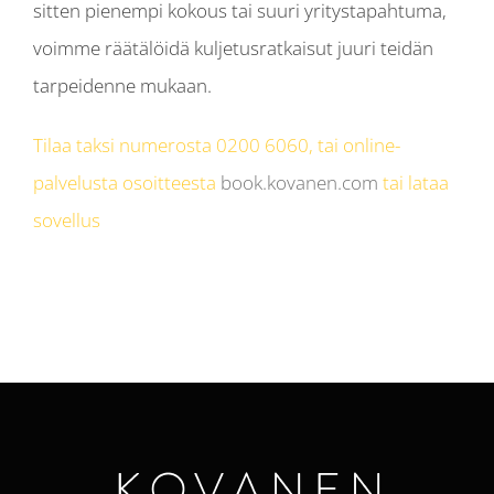
sitten pienempi kokous tai suuri yritystapahtuma,
voimme räätälöidä kuljetusratkaisut juuri teidän
tarpeidenne mukaan.
Tilaa taksi numerosta 0200 6060, tai online-
palvelusta osoitteesta
book.kovanen.com
tai lataa
sovellus