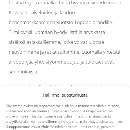
toistaa myös muualla. Tästä hyvänä esimerkkinä on
Kovasen palveluiden ja laadun
benchmarkkaaminen Ruotsin TopCab brändille.
Tiimi pyrkii luomaan hyödyllistä ja arvokasta
sisältöä asiakkaillemme, jotka voivat luottaa
neuvoihimme ja ratkaisuihimme. Luomalla yhteistä
arvopohjaa yhteistyömme sujuu ja tulokset ovat
sen mukaisia.
Koronan ja välimatkojen vuoksi myyntitiimi
Hallinnoi suostumusta
kokoontuu aina etänä, mutta alkuvuodesta he
Käytämme evästeitä tarjoamamme sisällön ja mainosten räätälöimiseen,
pääsivät viimein tapaamaan yhdessä Ruotsissa
sosiaalisen median ominaisuuksien tukemiseen ja kävijämäärämme
kahden päivän myyntipäivien merkeissä. Tunnelma
analysoimiseen. Lisäksi jaamme sosiaalisen median, mainosalan ja
analytiikka-alan kumppaneillemme tietoja siitä, miten käytät sivustoamme.
oli riemukas, kun vihdoin aikaa tutustua ja
Kumppanimme voivat yhdistää näitä tietoja muihin tietoihin, joita olet