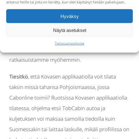
antanut heille tai joita on kerätty, kun olet käyttänyt heidän palvelujaan.
keskustella oli enemmän eikä keskustelua tarvinnut
Hyväksy
suunnata ruudulle ja energia ja tunnelma oli
käsinkosketeltavaa. Ja tottakai kaikille oli hankittu
Näytä asetukset
tiimipaidat. Tapaamisen hedelmiä kypsyttelemme
Tietosuojaseloste
nyt ja asiakkaamme pääsevät nauttimaan
ratkaisuistamme myöhemmin.
Tiesitkö
, että Kovasen applikaatiolla voit tilata
taksin missä tahansa Pohjoismaassa, jossa
Cabonline toimii? Ruotsissa Kovasen applikaatiolla
tilatessa, ohjelma etsii TobCabin autoa ja
kuljetuksen voi maksaa samoilla tiedoilla kuin
Suomessakin tai laittaa laskulle, mikäli profiilissa on