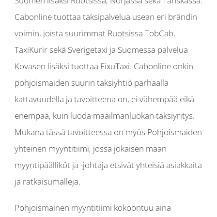
Suomen lisäksi Ruotsissa, Norjassa sekä Tanskassa.
Cabonline tuottaa taksipalvelua usean eri brändin
voimin, joista suurimmat Ruotsissa TobCab,
TaxiKurir sekä Sverigetaxi ja Suomessa palvelua
Kovasen lisäksi tuottaa FixuTaxi. Cabonline onkin
pohjoismaiden suurin taksiyhtiö parhaalla
kattavuudella ja tavoitteena on, ei vähempää eikä
enempää, kuin luoda maailmanluokan taksiyritys.
Mukana tässä tavoitteessa on myös Pohjoismaiden
yhteinen myyntitiimi, jossa jokaisen maan
myyntipäälliköt ja -johtaja etsivät yhteisiä asiakkaita
ja ratkaisumalleja.
Pohjoismainen myyntitiimi kokoontuu aina