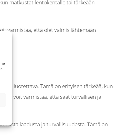
, kun matkustat lentokentälle tai tärkeään
voit varmistaa, että olet valmis lähtemään
mme
en
inen ja luotettava. Tämä on erityisen tärkeää, kun
vulla voit varmistaa, että saat turvallisen ja
orkeasta laadusta ja turvallisuudesta. Tämä on