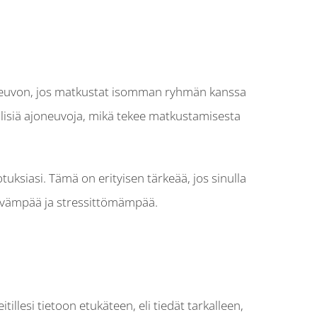
joneuvon, jos matkustat isomman ryhmän kanssa
vällisiä ajoneuvoja, mikä tekee matkustamisesta
tuksiasi. Tämä on erityisen tärkeää, jos sinulla
ttävämpää ja stressittömämpää.
llesi tietoon etukäteen, eli tiedät tarkalleen,