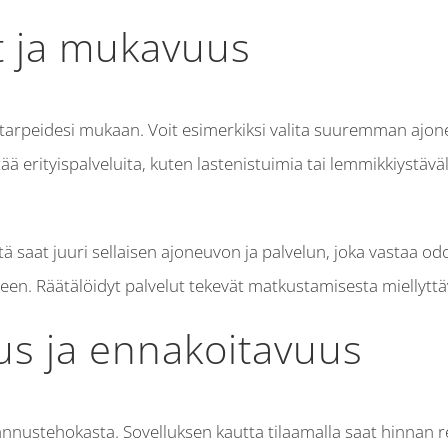
ut ja mukavuus
si tarpeidesi mukaan. Voit esimerkiksi valita suuremman a
ytää erityispalveluita, kuten lastenistuimia tai lemmikkiystä
ä saat juuri sellaisen ajoneuvon ja palvelun, joka vastaa odo
uhteen. Räätälöidyt palvelut tekevät matkustamisesta mielly
s ja ennakoitavuus
ustehokasta. Sovelluksen kautta tilaamalla saat hinnan reiti