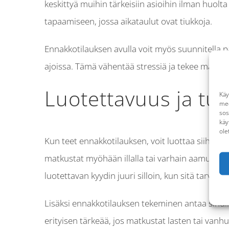
keskittyä muihin tärkeisiin asioihin ilman huolta
tapaamiseen, jossa aikataulut ovat tiukkoja.
Ennakkotilauksen avulla voit myös suunnitella pä
ajoissa. Tämä vähentää stressiä ja tekee matku
Luotettavuus ja tur
Käy
med
sos
käy
ole
Kun teet ennakkotilauksen, voit luottaa siihen, e
matkustat myöhään illalla tai varhain aamulla, jol
luotettavan kyydin juuri silloin, kun sitä tarvitset
Lisäksi ennakkotilauksen tekeminen antaa sinull
erityisen tärkeää, jos matkustat lasten tai vanh