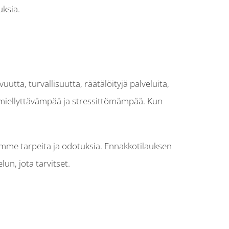
ksia.
tta, turvallisuutta, räätälöityjä palveluita,
miellyttävämpää ja stressittömämpää. Kun
emme tarpeita ja odotuksia. Ennakkotilauksen
un, jota tarvitset.