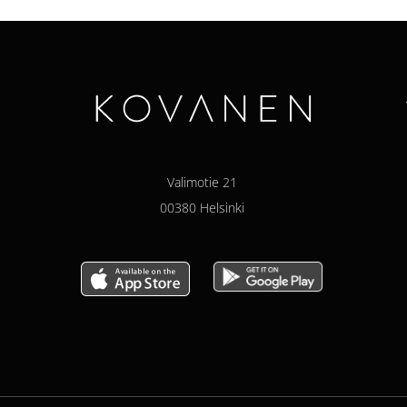
Valimotie 21
00380 Helsinki