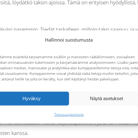
 siitä, löydätkö taksin ajoissa. Tämä on erityisen hyödyllistä
iväsi paremmin. Tiedät tarkalleen, milloin taksi saapuu, ja 
stamisesta sujuvampaa ja miellyttävämpää.
Hallinnoi suostumusta
vallisuus
tämme evästeitä tarjoamamme sisällön ja mainosten räätälöimiseen, sosiaalisen
ian ominaisuuksien tukemiseen ja kävijämäärämme analysoimiseen. Lisäksi jaa
iaalisen median, mainosalan ja analytiikka-alan kumppaneillemme tietoja siitä, mit
tät sivustoamme. Kumppanimme voivat yhdistää näitä tietoja muihin tietoihin, joita
t antanut heille tai joita on kerätty, kun olet käyttänyt heidän palvelujaan.
ttä kuljetus on järjestetty ja että kuljettaja on ammattitaito
loin taksien saatavuus voi olla rajallista. Ennakkotilauksen a
Hyväksy
Näytä asetukset
.
Tietosuojaseloste
e mahdollisuuden valita kuljetuspalvelun, joka tunnetaan k
usten kanssa.