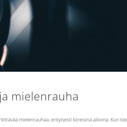
 ja mielenrauha
ttävää mielenrauhaa, erityisesti kiireisinä aikoina. Kun tied