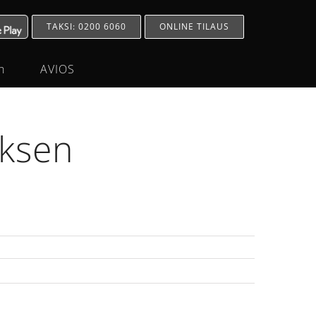
TAKSI: 0200 6060
ONLINE TILAUS
h
AVIOS
uksen