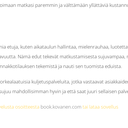
oimaan matkasi paremmin ja välttämään yllättäviä kustannu
 etuja, kuten aikataulun hallintaa, mielenrauhaa, luotettavuu
avuutta. Nämä edut tekevät matkustamisesta sujuvampaa, 
ennakkotilauksen tekemistä ja nauti sen tuomista eduista.
kealaatuisia kuljetuspalveluita, jotka vastaavat asiakkaid
ujuu mahdollisimman hyvin ja että saat juuri sellaisen palvel
velusta osoitteesta
book.kovanen.com
tai lataa sovellus