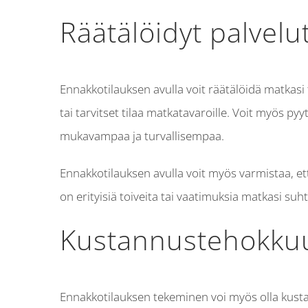
Räätälöidyt palvel
Ennakkotilauksen avulla voit räätälöidä matka
tai tarvitset tilaa matkatavaroille. Voit myös py
mukavampaa ja turvallisempaa.
Ennakkotilauksen avulla voit myös varmistaa, ett
on erityisiä toiveita tai vaatimuksia matkasi s
Kustannustehokkuu
Ennakkotilauksen tekeminen voi myös olla kustann