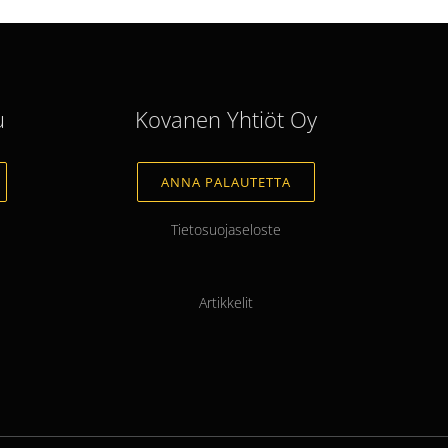
u
Kovanen Yhtiöt Oy
ANNA PALAUTETTA
Tietosuojaseloste
Artikkelit