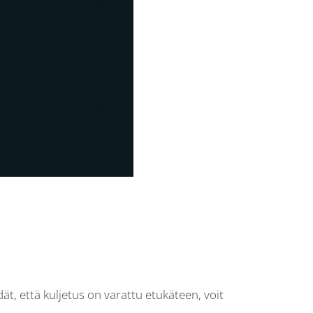
ät, että kuljetus on varattu etukäteen, voit