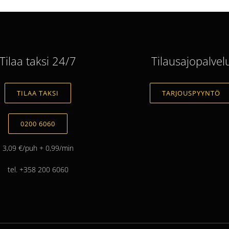
Tilaa taksi 24/7
Tilausajopalvel
TILAA TAKSI
TARJOUSPYYNTÖ
0200 6060
3,09 €/puh + 0,99/min
tel. +358 200 6060