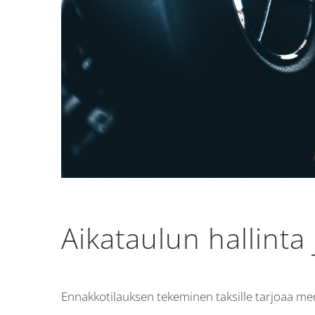
Aikataulun hallinta
Ennakkotilauksen tekeminen taksille tarjoaa merki