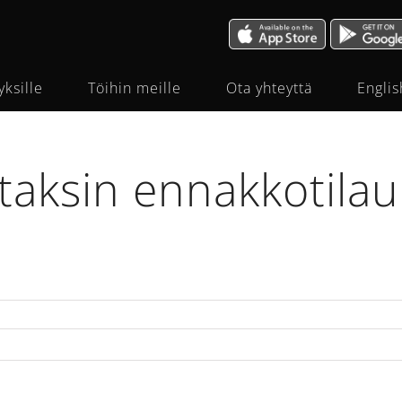
yksille
Töihin meille
Ota yhteyttä
Englis
taksin ennakkotila