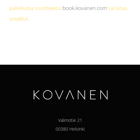
palvelusta osoitteesta
book.kovanen.com
tai lataa
sovellus
Valimotie 21
00380 Helsinki