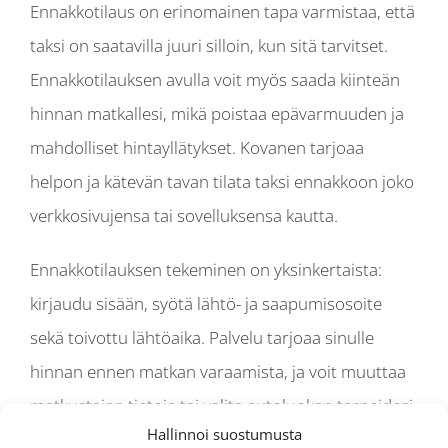
Ennakkotilaus on erinomainen tapa varmistaa, että
taksi on saatavilla juuri silloin, kun sitä tarvitset.
Ennakkotilauksen avulla voit myös saada kiinteän
hinnan matkallesi, mikä poistaa epävarmuuden ja
mahdolliset hintayllätykset. Kovanen tarjoaa
helpon ja kätevän tavan tilata taksi ennakkoon joko
verkkosivujensa tai sovelluksensa kautta.
Ennakkotilauksen tekeminen on yksinkertaista:
kirjaudu sisään, syötä lähtö- ja saapumisosoite
sekä toivottu lähtöaika. Palvelu tarjoaa sinulle
hinnan ennen matkan varaamista, ja voit muuttaa
matkustajan tietoja tai valita autoluokan tarpeidesi
Hallinnoi suostumusta
mukaan. Tämä tekee matkustamisesta stressitöntä