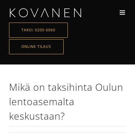
Skip
to
content
TAKSI: 0200 6060
ONLINE TILAUS
Mikä on taksihinta Oulun
lentoasemalta
keskustaan?