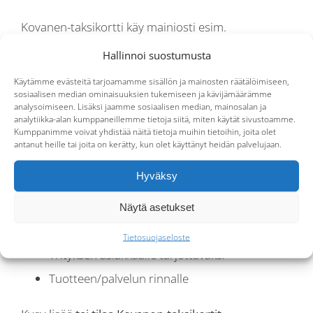
Kovanen-taksikortti käy mainiosti esim.
Hallinnoi suostumusta
Henkilökunnan kuljetuksiin määräajaksi,
Käytämme evästeitä tarjoamamme sisällön ja mainosten räätälöimiseen,
jatkuvaan käyttöön tai kertakuljetuksiin
sosiaalisen median ominaisuuksien tukemiseen ja kävijämäärämme
analysoimiseen. Lisäksi jaamme sosiaalisen median, mainosalan ja
Kokousmatkoihin
analytiikka-alan kumppaneillemme tietoja siitä, miten käytät sivustoamme.
Kumppanimme voivat yhdistää näitä tietoja muihin tietoihin, joita olet
Yrityksen vieraille tarjottaviin taksimatkoihin
antanut heille tai joita on kerätty, kun olet käyttänyt heidän palvelujaan.
Kannustimeksi, palkkioksi tai työsuhde-eduksi
Hyväksy
Tavarakuljetuksiin
Tapahtumien tai tilaisuuksien
Näytä asetukset
kuljetustarpeisiin
Tietosuojaseloste
Yrityksen asiakkaalle tarjottavaksi
Tuotteen/palvelun rinnalle