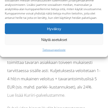
sosiaalisen median ominaisuuksien tukemiseen ja kävijämäärämme
Muut lisäpalvelut
analysoimiseen. Lisäksi jaamme sosiaalisen median, mainosalan ja
analytiikka-alan kumppaneillemme tietoja siitä, miten käytät sivustoamme.
Kumppanimme voivat yhdistää näitä tietoja muihin tietoihin, joita olet
Kovanen Kids -palvelu:
Lastenistuimen
antanut heille tai joita on kerätty, kun olet käyttänyt heidän palvelujaan.
toimitusmaksu 30 EUR/ toimitus sisältäen
Hyväksy
voimassa olevan palvelukohtaisen ALV:n.
Näytä asetukset
Lue lisää Kids-palvelustamme.
Tietosuojaseloste
Kovanen Kuriiri -palvelu:
Kuljettaja noutaa ja
toimittaa tavaran asiakkaan toiveen mukaisesti
tarvittaessa sisälle asti. Kuljetuksesta veloitetaan 1-
4 hlö:n mukainen veloitus + tavarantoimituslisä 5
EUR (sis. mahd. parkki- kustannukset), alv 24%.
Lue lisää Kuriiri-palvelustamme.