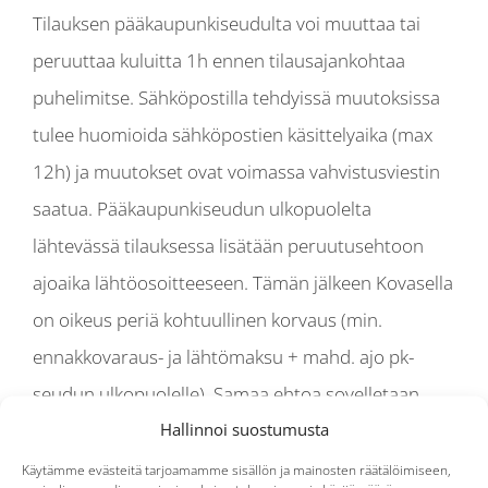
Tilauksen pääkaupunkiseudulta voi muuttaa tai
peruuttaa kuluitta 1h ennen tilausajankohtaa
puhelimitse. Sähköpostilla tehdyissä muutoksissa
tulee huomioida sähköpostien käsittelyaika (max
12h) ja muutokset ovat voimassa vahvistusviestin
saatua. Pääkaupunkiseudun ulkopuolelta
lähtevässä tilauksessa lisätään peruutusehtoon
ajoaika lähtöosoitteeseen. Tämän jälkeen Kovasella
on oikeus periä kohtuullinen korvaus (min.
ennakkovaraus- ja lähtömaksu + mahd. ajo pk-
seudun ulkopuolelle). Samaa ehtoa sovelletaan
Hallinnoi suostumusta
myös muissa toiminta-alueissamme.
Käytämme evästeitä tarjoamamme sisällön ja mainosten räätälöimiseen,