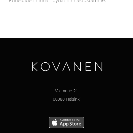
Puheluiden hinnat löydät hinnastostamme.
Valimotie 21
00380 Helsinki