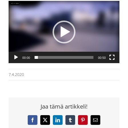
Videotoistin
00:00
00:50
7.4.2020
Jaa tämä artikkeli!
Facebook
X
LinkedIn
Tumblr
Pinterest
Sähköposti