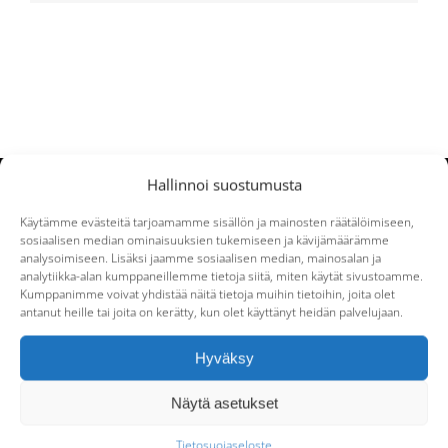
Hallinnoi suostumusta
Käytämme evästeitä tarjoamamme sisällön ja mainosten räätälöimiseen,
sosiaalisen median ominaisuuksien tukemiseen ja kävijämäärämme
analysoimiseen. Lisäksi jaamme sosiaalisen median, mainosalan ja
analytiikka-alan kumppaneillemme tietoja siitä, miten käytät sivustoamme.
Kumppanimme voivat yhdistää näitä tietoja muihin tietoihin, joita olet
antanut heille tai joita on kerätty, kun olet käyttänyt heidän palvelujaan.
Valimotie 21
Hyväksy
00380 Helsinki
Näytä asetukset
Tietosuojaseloste